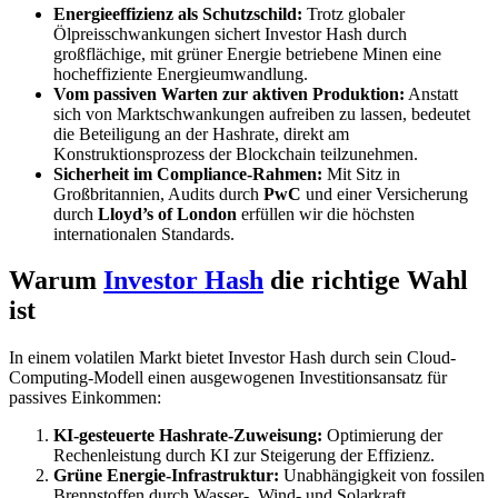
Energieeffizienz als Schutzschild:
Trotz globaler
Ölpreisschwankungen sichert Investor Hash durch
großflächige, mit grüner Energie betriebene Minen eine
hocheffiziente Energieumwandlung.
Vom passiven Warten zur aktiven Produktion:
Anstatt
sich von Marktschwankungen aufreiben zu lassen, bedeutet
die Beteiligung an der Hashrate, direkt am
Konstruktionsprozess der Blockchain teilzunehmen.
Sicherheit im Compliance-Rahmen:
Mit Sitz in
Großbritannien, Audits durch
PwC
und einer Versicherung
durch
Lloyd’s of London
erfüllen wir die höchsten
internationalen Standards.
Warum
Investor Hash
die richtige Wahl
ist
In einem volatilen Markt bietet Investor Hash durch sein Cloud-
Computing-Modell einen ausgewogenen Investitionsansatz für
passives Einkommen:
KI-gesteuerte Hashrate-Zuweisung:
Optimierung der
Rechenleistung durch KI zur Steigerung der Effizienz.
Grüne Energie-Infrastruktur:
Unabhängigkeit von fossilen
Brennstoffen durch Wasser-, Wind- und Solarkraft.