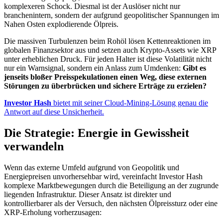
komplexeren Schock. Diesmal ist der Auslöser nicht nur
branchenintern, sondern der aufgrund geopolitischer Spannungen im
Nahen Osten explodierende Ölpreis.
Die massiven Turbulenzen beim Rohöl lösen Kettenreaktionen im
globalen Finanzsektor aus und setzen auch Krypto-Assets wie XRP
unter erheblichen Druck. Für jeden Halter ist diese Volatilität nicht
nur ein Warnsignal, sondern ein Anlass zum Umdenken:
Gibt es
jenseits bloßer Preisspekulationen einen Weg, diese externen
Störungen zu überbrücken und sichere Erträge zu erzielen?
Investor Hash
bietet mit seiner Cloud-Mining-Lösung genau die
Antwort auf diese Unsicherheit.
Die Strategie: Energie in Gewissheit
verwandeln
Wenn das externe Umfeld aufgrund von Geopolitik und
Energiepreisen unvorhersehbar wird, vereinfacht Investor Hash
komplexe Marktbewegungen durch die Beteiligung an der zugrunde
liegenden Infrastruktur. Dieser Ansatz ist direkter und
kontrollierbarer als der Versuch, den nächsten Ölpreissturz oder eine
XRP-Erholung vorherzusagen: