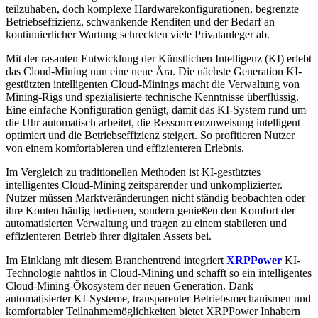
teilzuhaben, doch komplexe Hardwarekonfigurationen, begrenzte
Betriebseffizienz, schwankende Renditen und der Bedarf an
kontinuierlicher Wartung schreckten viele Privatanleger ab.
Mit der rasanten Entwicklung der Künstlichen Intelligenz (KI) erlebt
das Cloud-Mining nun eine neue Ära. Die nächste Generation KI-
gestützten intelligenten Cloud-Minings macht die Verwaltung von
Mining-Rigs und spezialisierte technische Kenntnisse überflüssig.
Eine einfache Konfiguration genügt, damit das KI-System rund um
die Uhr automatisch arbeitet, die Ressourcenzuweisung intelligent
optimiert und die Betriebseffizienz steigert. So profitieren Nutzer
von einem komfortableren und effizienteren Erlebnis.
Im Vergleich zu traditionellen Methoden ist KI-gestütztes
intelligentes Cloud-Mining zeitsparender und unkomplizierter.
Nutzer müssen Marktveränderungen nicht ständig beobachten oder
ihre Konten häufig bedienen, sondern genießen den Komfort der
automatisierten Verwaltung und tragen zu einem stabileren und
effizienteren Betrieb ihrer digitalen Assets bei.
Im Einklang mit diesem Branchentrend integriert
XRPPower
KI-
Technologie nahtlos in Cloud-Mining und schafft so ein intelligentes
Cloud-Mining-Ökosystem der neuen Generation. Dank
automatisierter KI-Systeme, transparenter Betriebsmechanismen und
komfortabler Teilnahmemöglichkeiten bietet XRPPower Inhabern