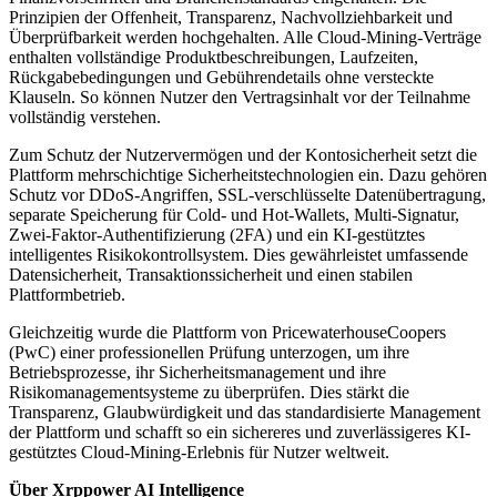
Prinzipien der Offenheit, Transparenz, Nachvollziehbarkeit und
Überprüfbarkeit werden hochgehalten. Alle Cloud-Mining-Verträge
enthalten vollständige Produktbeschreibungen, Laufzeiten,
Rückgabebedingungen und Gebührendetails ohne versteckte
Klauseln. So können Nutzer den Vertragsinhalt vor der Teilnahme
vollständig verstehen.
Zum Schutz der Nutzervermögen und der Kontosicherheit setzt die
Plattform mehrschichtige Sicherheitstechnologien ein. Dazu gehören
Schutz vor DDoS-Angriffen, SSL-verschlüsselte Datenübertragung,
separate Speicherung für Cold- und Hot-Wallets, Multi-Signatur,
Zwei-Faktor-Authentifizierung (2FA) und ein KI-gestütztes
intelligentes Risikokontrollsystem. Dies gewährleistet umfassende
Datensicherheit, Transaktionssicherheit und einen stabilen
Plattformbetrieb.
Gleichzeitig wurde die Plattform von PricewaterhouseCoopers
(PwC) einer professionellen Prüfung unterzogen, um ihre
Betriebsprozesse, ihr Sicherheitsmanagement und ihre
Risikomanagementsysteme zu überprüfen. Dies stärkt die
Transparenz, Glaubwürdigkeit und das standardisierte Management
der Plattform und schafft so ein sichereres und zuverlässigeres KI-
gestütztes Cloud-Mining-Erlebnis für Nutzer weltweit.
Über Xrppower AI Intelligence